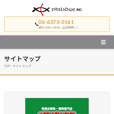
コ
ン
テ
06-6373-0161
ン
受付 9:00〜18:00（土日祝除く）
ツ
へ
☰
ス
メ
キ
ニ
サイトマップ
ッ
ュ
プ
ー
TOP
サイトマップ
を
開
く